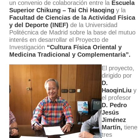
un convenio de colaboración entre la
Escuela
Superior Chikung – Tai Chi Haoqing
y la
Facultad de Ciencias de la Actividad Física
y del Deporte (INEF)
de la Universidad
Politécnica de Madrid sobre la base del mutuo
interés en desarrollar el Proyecto de
Investigación
“Cultura Física Oriental y
Medicina Tradicional y Complementaria”.
El proyecto,
dirigido por
D.
HaoqinLiu
y
el profesor
D. Pedro
Jesús
Jiménez
Martín,
tiene
tres