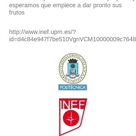
esperamos que empiece a dar pronto sus
frutos
http://www.inef.upm.es/?
id=d4c84e947f7be510VgnVCM10000009c7648a_